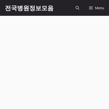
컨
전국병원정보모음
Menu
텐
츠
로
건
너
뛰
기