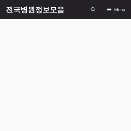
컨
전국병원정보모음
Menu
텐
츠
로
건
너
뛰
기