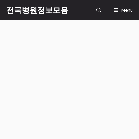
컨
전국병원정보모음
Menu
텐
츠
로
건
너
뛰
기