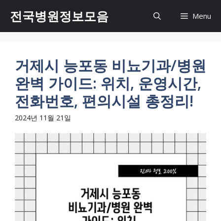
컨
전국병원정보모음
Menu
텐
츠
로
건
거제시 능포동 비뇨기과/병원
너
완벽 가이드: 위치, 운영시간,
뛰
기
전화번호, 편의시설 총정리!
2024년 11월 21일