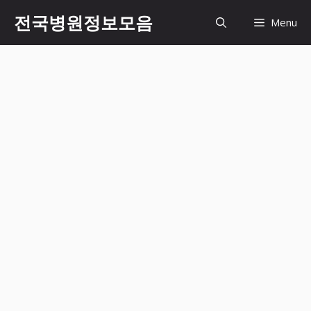
컨
전국병원정보모음
Menu
텐
츠
로
건
너
뛰
기