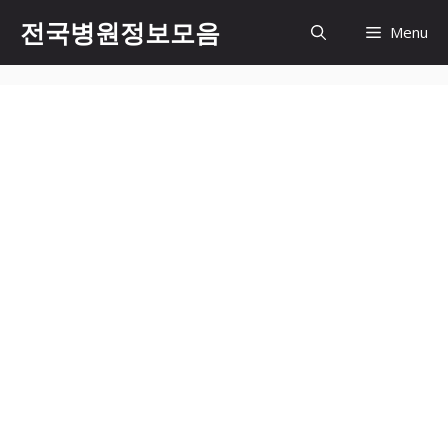
컨
전국병원정보모음
Menu
텐
츠
로
건
너
뛰
기