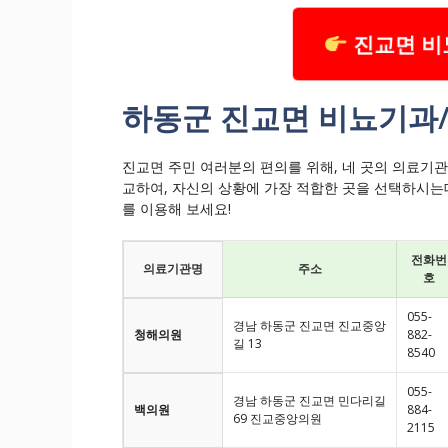
진교면 비
하동군 진교면 비뇨기과/
진교면 주민 여러분의 편의를 위해, 네 곳의 의료기관
교하여, 자신의 상황에 가장 적합한 곳을 선택하시는데
를 이용해 보세요!
전화번
의료기관명
주소
호
055-
경남 하동군 진교면 진교중앙
청해의원
882-
길 13
8540
055-
경남 하동군 진교면 민다리길
백의원
884-
69 진교중앙의원
2115