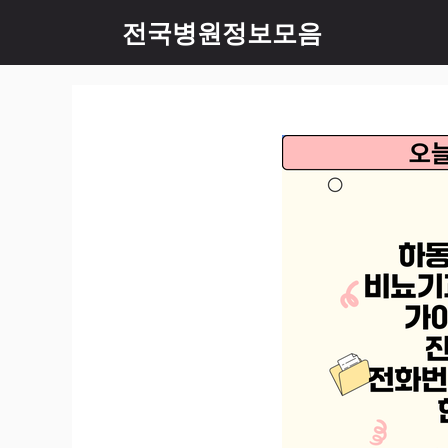
컨
전국병원정보모음
텐
츠
로
건
너
뛰
기