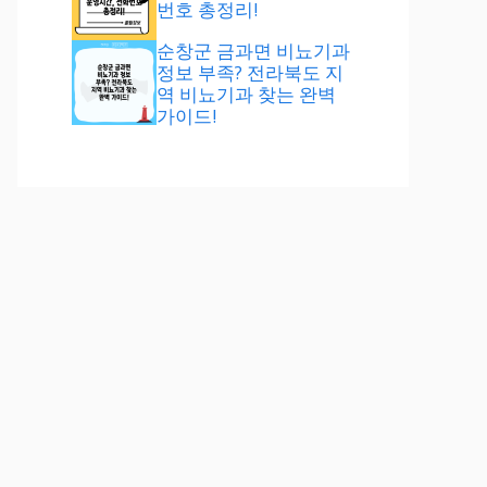
번호 총정리!
순창군 금과면 비뇨기과
정보 부족? 전라북도 지
역 비뇨기과 찾는 완벽
가이드!