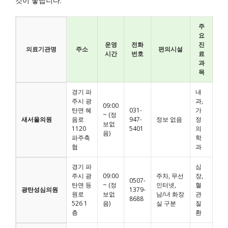
것이 좋답니다.
주
요
운영
전화
진
의료기관명
주소
편의시설
시간
번호
료
과
목
경기 파
내
주시 광
과,
09:00
탄면 혜
031-
가
~ (정
새서울의원
음로
947-
정보 없음
정
보없
1120
5401
의
음)
파주축
학
협
과
경기 파
심
주시 광
09:00
주차, 무선
장,
0507-
탄면 등
~ (정
인터넷,
혈
광탄성심의원
1379-
원로
보없
남/녀 화장
관
8688
526 1
음)
실 구분
질
층
환