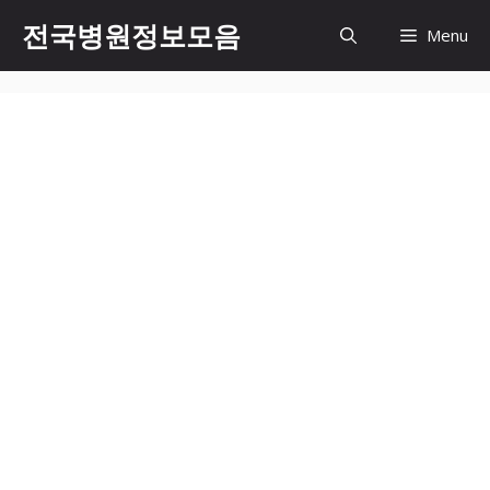
컨
전국병원정보모음
Menu
텐
츠
로
건
너
뛰
기