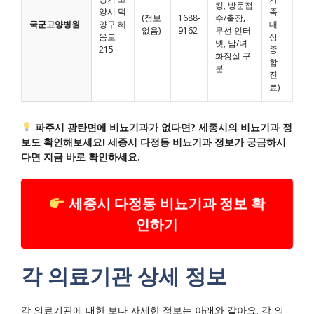
킹, 방문접
양시 덕
족
(정보
1688-
수/출장,
국군고양병원
양구 혜
대
없음)
9162
무선 인터
음로
상
넷, 남/녀
215
종
화장실 구
합
분
진
료)
파주시 광탄면에 비뇨기과가 없다면? 세종시의 비뇨기과 정
보도 확인해보세요! 세종시 다정동 비뇨기과 정보가 궁금하시
다면 지금 바로 확인하세요.
세종시 다정동 비뇨기과 정보 확
인하기
각 의료기관 상세 정보
각 의료기관에 대한 보다 자세한 정보는 아래와 같아요. 각 의