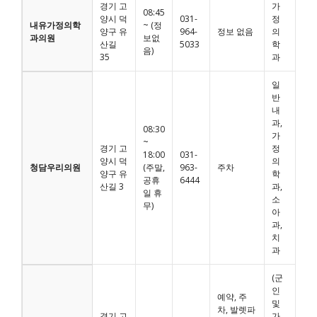
경기 고
가
08:45
양시 덕
031-
정
내유가정의학
~ (정
양구 유
964-
정보 없음
의
과의원
보없
산길
5033
학
음)
35
과
일
반
내
과,
08:30
가
~
경기 고
정
18:00
031-
양시 덕
의
청담우리의원
(주말,
963-
주차
양구 유
학
공휴
6444
산길 3
과,
일 휴
소
무)
아
과,
치
과
(군
인
예약, 주
및
차, 발렛파
경기 고
가