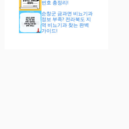
번호 총정리!
순창군 금과면 비뇨기과
정보 부족? 전라북도 지
역 비뇨기과 찾는 완벽
가이드!