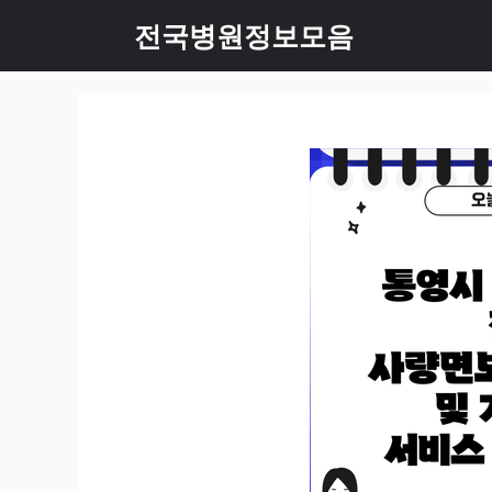
컨
전국병원정보모음
텐
츠
로
건
너
뛰
기