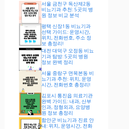
서울 금천구 독산제2동
비뇨기과 추천: 5곳의 병
원 정보 비교 분석
평택 신장1동 비뇨기과
선택 가이드: 운영시간,
위치, 전화번호, 주소 정
보 총정리!
대전 대덕구 오정동 비뇨
기과 탐방: 5곳의 병원
정보 완벽 정리
서울 중랑구 면목본동 비
뇨기과 추천: 위치, 운영
시간, 전화번호 총정리!
김포시 통진읍 의료기관
완벽 가이드: 내과, 산부
인과, 정형외과, 요양병
원 정보 총정리
함안군 비뇨기과 진료 안
내: 위치, 운영시간, 전화