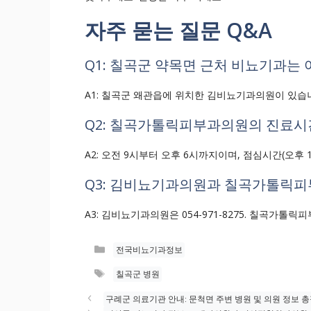
자주 묻는 질문 Q&A
Q1: 칠곡군 약목면 근처 비뇨기과는 
A1: 칠곡군 왜관읍에 위치한 김비뇨기과의원이 있습
Q2: 칠곡가톨릭피부과의원의 진료시
A2: 오전 9시부터 오후 6시까지이며, 점심시간(오후 
Q3: 김비뇨기과의원과 칠곡가톨릭
A3: 김비뇨기과의원은 054-971-8275. 칠곡가톨릭피부
카
전국비뇨기과정보
테
태
칠곡군 병원
고
그
리
구례군 의료기관 안내: 문척면 주변 병원 및 의원 정보 