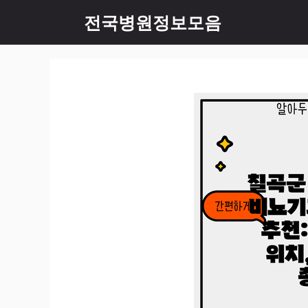
컨
전국병원정보모음
텐
츠
로
건
너
뛰
기