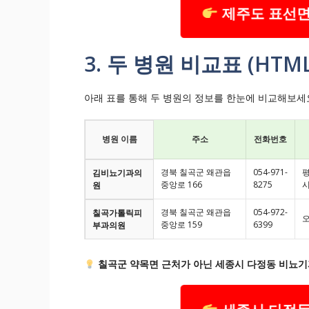
제주도 표선면
3. 두 병원 비교표 (HTML 
아래 표를 통해 두 병원의 정보를 한눈에 비교해보세
병원 이름
주소
전화번호
경북 칠곡군 왜관읍
054-971-
평
김비뇨기과의
중앙로 166
8275
시
원
경북 칠곡군 왜관읍
054-972-
칠곡가톨릭피
오
중앙로 159
6399
부과의원
칠곡군 약목면 근처가 아닌 세종시 다정동 비뇨기