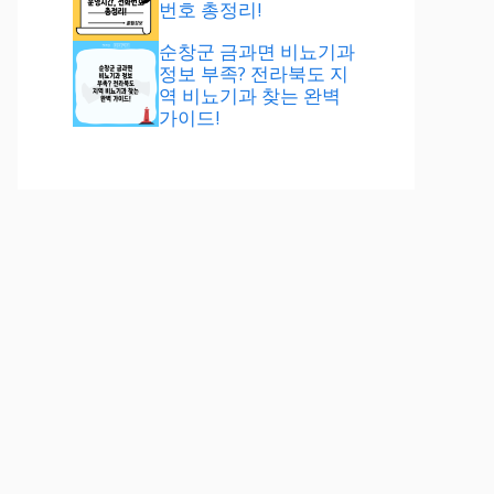
번호 총정리!
순창군 금과면 비뇨기과
정보 부족? 전라북도 지
역 비뇨기과 찾는 완벽
가이드!