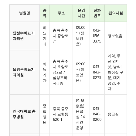
종
운영
전화
병원명
주소
편의시설
류
시간
번호
비
09:00
충북 충주
043-
안성수비뇨기
뇨
~ (정
시 중앙로
856-
정보없음
과의원
기
보없
71
3375
과
음)
예약, 무
충북 충주
선 인터
비
09:00
시 호암토
043-
넷, 남/녀
물맑은비뇨기
뇨
~ (정
성2로 7
843-
화장실 구
과의원
기
보없
삼성프라
8275
분, 대기
과
음)
자 3층
공간, 주
차
(정보
종
없음)
충북 충주
043-
건국대학교 충
합
응급
시 교현동
840-
응급실
주병원
병
실 24
620-1
8200
원
시간
운영