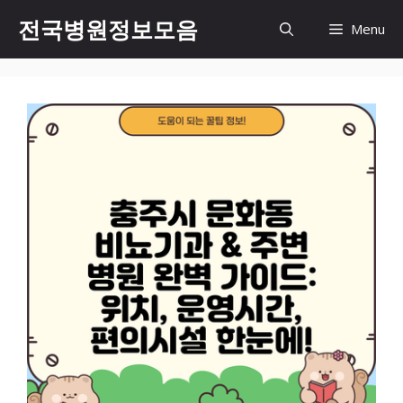
컨
전국병원정보모음
Menu
텐
츠
로
건
너
뛰
기