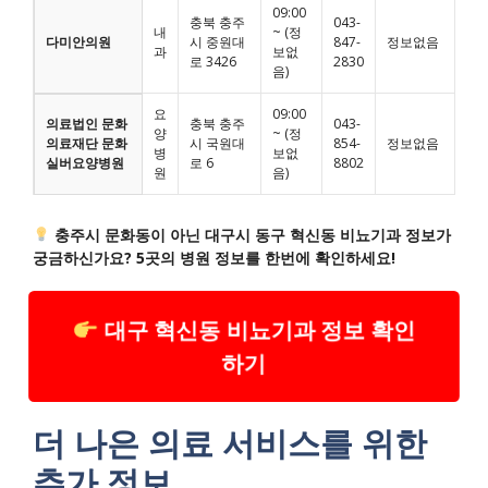
09:00
충북 충주
043-
내
~ (정
다미안의원
시 중원대
847-
정보없음
과
보없
로 3426
2830
음)
요
09:00
의료법인 문화
충북 충주
043-
양
~ (정
의료재단 문화
시 국원대
854-
정보없음
병
보없
실버요양병원
로 6
8802
원
음)
충주시 문화동이 아닌 대구시 동구 혁신동 비뇨기과 정보가
궁금하신가요? 5곳의 병원 정보를 한번에 확인하세요!
대구 혁신동 비뇨기과 정보 확인
하기
더 나은 의료 서비스를 위한
추가 정보