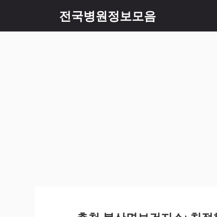
컨
전국병원정보모음
텐
츠
로
건
너
뛰
기