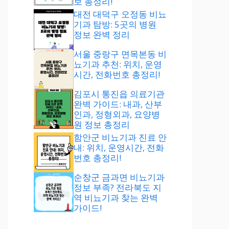
보 총정리!
대전 대덕구 오정동 비뇨
기과 탐방: 5곳의 병원
정보 완벽 정리
서울 중랑구 면목본동 비
뇨기과 추천: 위치, 운영
시간, 전화번호 총정리!
김포시 통진읍 의료기관
완벽 가이드: 내과, 산부
인과, 정형외과, 요양병
원 정보 총정리
함안군 비뇨기과 진료 안
내: 위치, 운영시간, 전화
번호 총정리!
순창군 금과면 비뇨기과
정보 부족? 전라북도 지
역 비뇨기과 찾는 완벽
가이드!