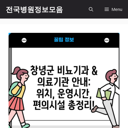
컨
전국병원정보모음
Menu
텐
츠
로
건
너
뛰
기