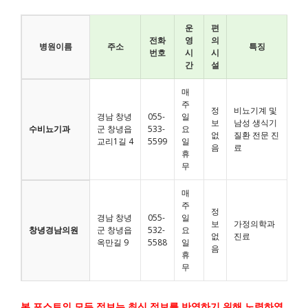
운
편
전화
영
의
병원이름
주소
특징
번호
시
시
간
설
매
주
정
비뇨기계 및
경남 창녕
055-
일
보
남성 생식기
수비뇨기과
군 창녕읍
533-
요
없
질환 전문 진
교리1길 4
5599
일
음
료
휴
무
매
주
정
경남 창녕
055-
일
보
가정의학과
창녕경남의원
군 창녕읍
532-
요
없
진료
옥만길 9
5588
일
음
휴
무
본 포스트의 모든 정보는 최신 정보를 반영하기 위해 노력하였