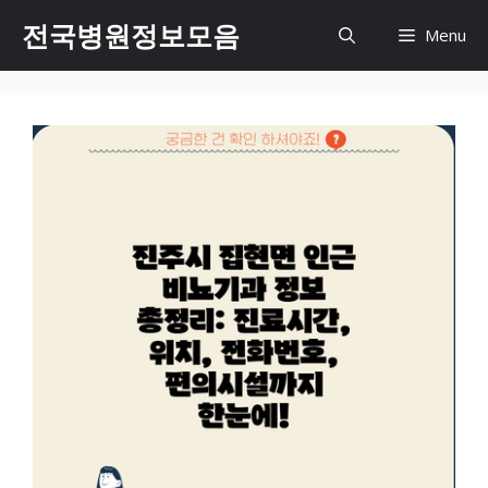
컨
전국병원정보모음
Menu
텐
츠
로
건
너
뛰
기