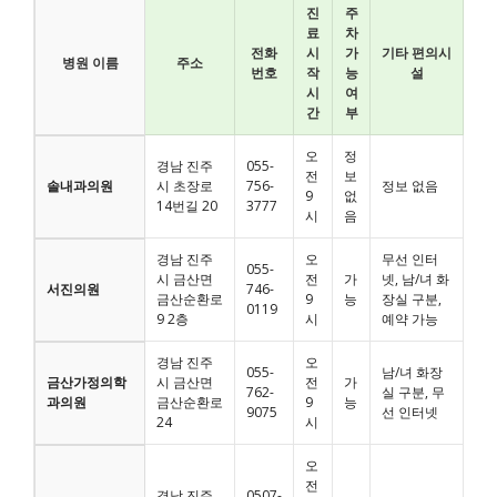
진
주
료
차
전화
시
가
기타 편의시
병원 이름
주소
번호
작
능
설
시
여
간
부
오
정
경남 진주
055-
전
보
솔내과의원
시 초장로
756-
정보 없음
9
없
14번길 20
3777
시
음
경남 진주
오
무선 인터
055-
시 금산면
전
가
넷, 남/녀 화
서진의원
746-
금산순환로
9
능
장실 구분,
0119
9 2층
시
예약 가능
경남 진주
오
055-
남/녀 화장
금산가정의학
시 금산면
전
가
762-
실 구분, 무
과의원
금산순환로
9
능
9075
선 인터넷
24
시
오
전
경남 진주
0507-