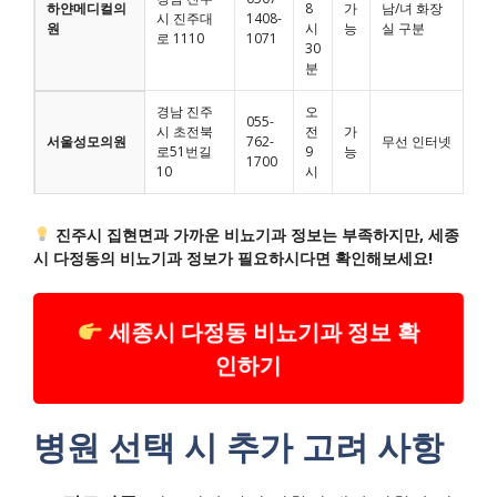
하얀메디컬의
8
가
남/녀 화장
시 진주대
1408-
원
시
능
실 구분
로 1110
1071
30
분
경남 진주
오
055-
시 초전북
전
가
서울성모의원
762-
무선 인터넷
로51번길
9
능
1700
10
시
진주시 집현면과 가까운 비뇨기과 정보는 부족하지만, 세종
시 다정동의 비뇨기과 정보가 필요하시다면 확인해보세요!
세종시 다정동 비뇨기과 정보 확
인하기
병원 선택 시 추가 고려 사항