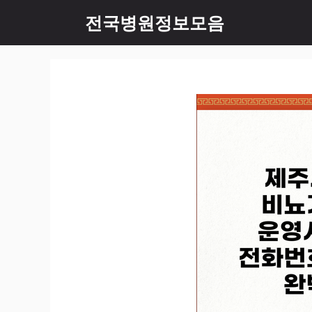
컨
전국병원정보모음
텐
츠
로
건
너
뛰
기