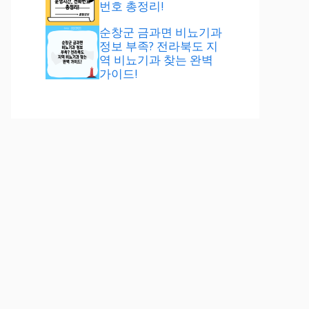
번호 총정리!
순창군 금과면 비뇨기과
정보 부족? 전라북도 지
역 비뇨기과 찾는 완벽
가이드!