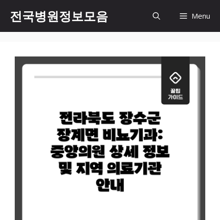
컨
전국병원정보모음
Menu
텐
츠
로
건
너
뛰
기