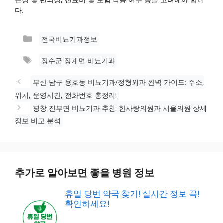
다.
카
전국비뇨기과정보
테
태
장수군 장계면 비뇨기과
고
그
리
부산 남구 용호동 비뇨기과/정형외과 완벽 가이드: 주소,
위치, 운영시간, 전화번호 총정리!
평창 진부면 비뇨기과 추천: 한사랑의원과 서울의원 상세
정보 비교 분석
추가로 알아보면 좋을 병원 정보
휴일 당번 약국 찾기! 실시간 정보 꼭!
확인하세요!