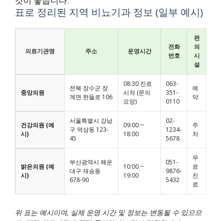
것이 좋습니다.
표로 정리된 지역 비뇨기과 정보 (일부 예시)
편
전화
의
의료기관명
주소
운영시간
번호
시
설
08:30 진료
063-
전북 장수군 장
예
중앙의원
시작 (문의
351-
계면 한들로 106
약
요망)
0110
서울특별시 강남
02-
건강의원 (예
09:00 ~
주
구 역삼동 123-
1234-
시)
18:00
차
45
5678
무
부산광역시 해운
051-
밝은의원 (예
10:00 ~
료
대구 재송동
9876-
시)
19:00
진
678-90
5432
료
위 표는 예시이며, 실제 운영 시간 및 정보는 변동될 수 있으므