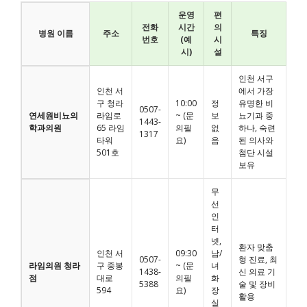
운영
편
전화
시간
의
병원 이름
주소
특징
번호
(예
시
시)
설
인천 서구
인천 서
에서 가장
구 청라
10:00
정
유명한 비
0507-
연세원비뇨의
라임로
~ (문
보
뇨기과 중
1443-
학과의원
65 라임
의필
없
하나, 숙련
1317
타워
요)
음
된 의사와
501호
첨단 시설
보유
무
선
인
터
넷,
환자 맞춤
인천 서
09:30
남/
0507-
형 진료, 최
라임의원 청라
구 중봉
~ (문
녀
1438-
신 의료 기
점
대로
의필
화
5388
술 및 장비
594
요)
장
활용
실