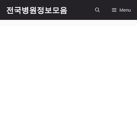
컨
전국병원정보모음
Menu
텐
츠
로
건
너
뛰
기