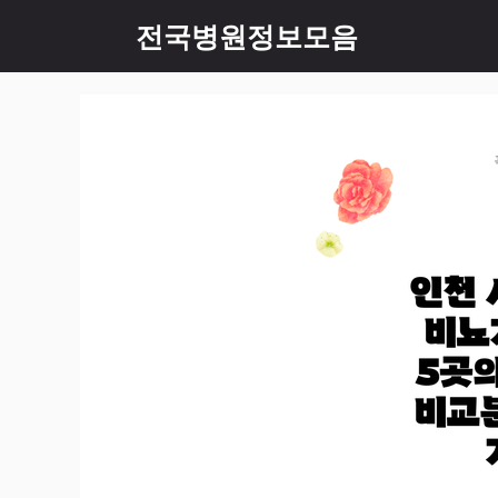
컨
전국병원정보모음
텐
츠
로
건
너
뛰
기