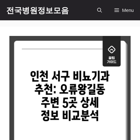
컨
전국병원정보모음
Menu
텐
츠
로
건
너
뛰
기