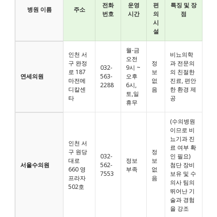
전화
운영
편
특징 및 장
병원 이름
주소
번호
시간
의
점
시
설
월-금
인천 서
비뇨의학
오전
구 완정
정
과 전문의
032-
9시 ~
로 187
보
의 친절한
연세의원
563-
오후
마전메
없
진료, 편안
2288
6시,
디칼센
음
한 환경 제
토,일
타
공
휴무
(수의병원
이므로 비
뇨기과 진
인천 서
료 여부 확
구 원당
정
032-
인 필요)
대로
정보
보
서울수의원
562-
첨단 장비
660 영
부족
없
7553
보유 및 수
프라자
음
의사 팀의
502호
뛰어난 기
술과 경험
을 강조