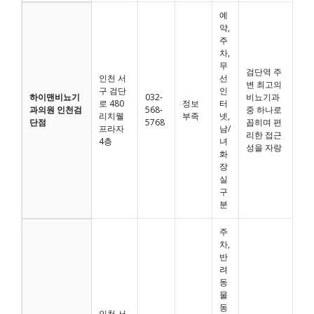
예
약,
주
차,
무
검단역 주
인천 서
선
변 최고의
구 검단
인
하이맨비뇨기
032-
비뇨기과
로 480
정보
터
과의원 인천검
568-
중 하나로
리치웰
부족
넷,
단점
5768
꼽히며 편
프라자
남/
리한 접근
4층
녀
성을 자랑
화
장
실
구
분
주
차,
반
려
동
물
동
인천 서