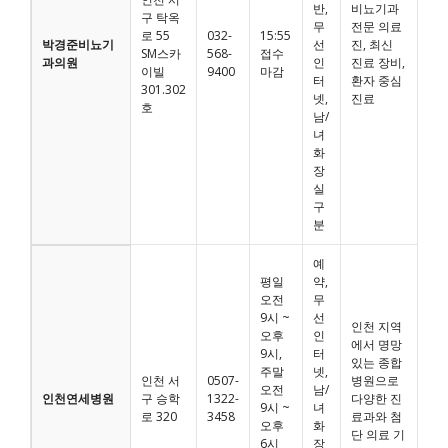
반,
비뇨기과
구 탁옥
무
전문 의료
로 55
032-
15:55
박경준비뇨기
선
진, 최신
SM스카
568-
접수
과의원
인
진료 장비,
이빌
9400
마감
터
환자 중심
301.302
넷,
진료
호
남/
녀
화
장
실
구
분
예
평일
약,
오전
무
9시 ~
선
인천 지역
오후
인
에서 명망
9시,
터
있는 종합
주말
넷,
인천 서
0507-
병원으로
오전
남/
인천연세병원
구 승학
1322-
다양한 진
9시 ~
녀
로 320
3458
료과와 첨
오후
화
단 의료 기
6시
장