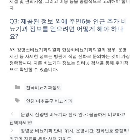
시설 및 편의시설, 그리고 비용 등을 종합적으로 고려해야 합니
다.
Q3: 제공된 정보 외에 주안6동 인근 추가 비
뇨기과 정보를 얻으려면 어떻게 해야 하나
요?
A3: 강명선비뇨기과의원과 한상희비뇨기과의원의 경우, 운영
시간 등 자세한 정보는 병원에 직접 전화로 문의하는 것이 가장
정확합니다. 다른 비뇨기과 정보는 인터넷 검색을 통해 추가적
으로 확인할 수 있습니다.
카
전국비뇨기과정보
테
태
인천 미추홀구 비뇨기과
고
그
리
문경시 산양면 비뇨기과 진료 안내: 꼼꼼하게 비교하고
선택하세요!
창녕군 비뇨기과 안내: 위치, 운영시간, 전화번호 총정리!
최고의 진료를 위한 선택 가이드