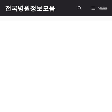
컨
전국병원정보모음
Menu
텐
츠
로
건
너
뛰
기