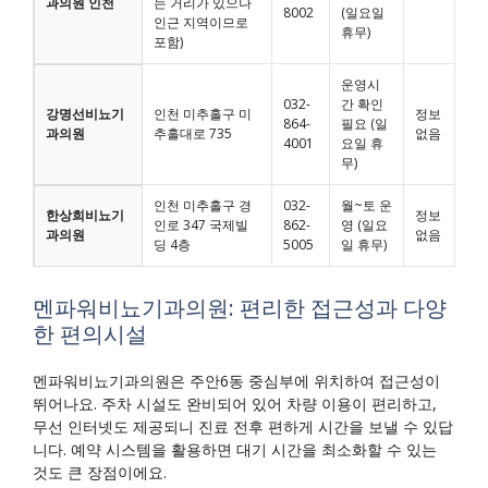
과의원 인천
는 거리가 있으나
8002
(일요일
인근 지역이므로
휴무)
포함)
운영시
032-
간 확인
강명선비뇨기
인천 미추홀구 미
정보
864-
필요 (일
과의원
추홀대로 735
없음
4001
요일 휴
무)
인천 미추홀구 경
032-
월~토 운
한상희비뇨기
정보
인로 347 국제빌
862-
영 (일요
과의원
없음
딩 4층
5005
일 휴무)
멘파워비뇨기과의원: 편리한 접근성과 다양
한 편의시설
멘파워비뇨기과의원은 주안6동 중심부에 위치하여 접근성이
뛰어나요. 주차 시설도 완비되어 있어 차량 이용이 편리하고,
무선 인터넷도 제공되니 진료 전후 편하게 시간을 보낼 수 있답
니다. 예약 시스템을 활용하면 대기 시간을 최소화할 수 있는
것도 큰 장점이에요.