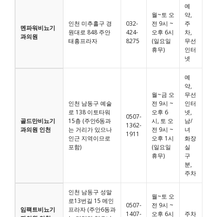
예
월~토 오
약,
인천 미추홀구 경
032-
전 9시 ~
주
멘파워비뇨기
원대로 848 주안
424-
오후 6시
차,
과의원
태흥프라자
8275
(일요일
무선
휴무)
인터
넷
예
약,
월~금 오
무선
인천 남동구 예술
전 9시 ~
인터
로 138 이토타워
오후 6
넷,
0507-
골드만비뇨기
15층 (주안6동과
시, 토 오
남/
1362-
과의원 인천
는 거리가 있으나
전 9시 ~
녀
1911
인근 지역이므로
오후 1시
화장
포함)
(일요일
실
휴무)
구
분,
주차
인천 남동구 성말
월~토 오
로13번길 15 메인
0507-
전 9시 ~
임팩트비뇨기
프라자 (주안6동과
1407-
오후 6시
주차