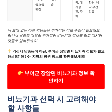
13:00.
69 2
약, 대
환경, 예
일요일
층
기공
약 우선
휴진
간, 주
진료
차
위 표에 없는 다른 병원들은 추가적인 정보 수집이 필요해요.
익산시 남중동 지역의 추가적인 비뇨기과 정보를 알고 계시면
댓글로 알려주세요!
익산시 남중동이 아닌, 부여군 장암면 비뇨기과 정보가 필요
하세요? 원하는 지역의 병원 정보를 확인해보세요!
부여군 장암면 비뇨기과 정보 확
인하기
비뇨기과 선택 시 고려해야
할 사항들