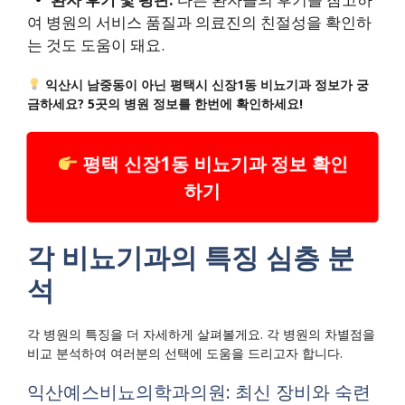
여 병원의 서비스 품질과 의료진의 친절성을 확인하
는 것도 도움이 돼요.
익산시 남중동이 아닌 평택시 신장1동 비뇨기과 정보가 궁
금하세요? 5곳의 병원 정보를 한번에 확인하세요!
평택 신장1동 비뇨기과 정보 확인
하기
각 비뇨기과의 특징 심층 분
석
각 병원의 특징을 더 자세하게 살펴볼게요. 각 병원의 차별점을
비교 분석하여 여러분의 선택에 도움을 드리고자 합니다.
익산예스비뇨의학과의원: 최신 장비와 숙련