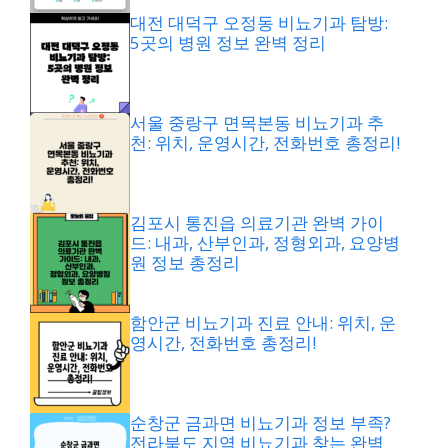
대전 대덕구 오정동 비뇨기과 탐방:
5곳의 병원 정보 완벽 정리
서울 중랑구 면목본동 비뇨기과 추
천: 위치, 운영시간, 전화번호 총정리!
김포시 통진읍 의료기관 완벽 가이
드: 내과, 산부인과, 정형외과, 요양병
원 정보 총정리
함안군 비뇨기과 진료 안내: 위치, 운
영시간, 전화번호 총정리!
순창군 금과면 비뇨기과 정보 부족?
전라북도 지역 비뇨기과 찾는 완벽