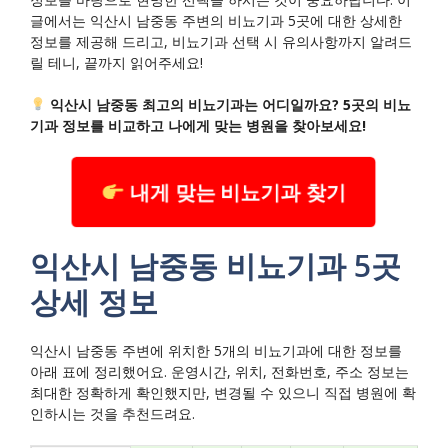
글에서는 익산시 남중동 주변의 비뇨기과 5곳에 대한 상세한
정보를 제공해 드리고, 비뇨기과 선택 시 유의사항까지 알려드
릴 테니, 끝까지 읽어주세요!
익산시 남중동 최고의 비뇨기과는 어디일까요? 5곳의 비뇨
기과 정보를 비교하고 나에게 맞는 병원을 찾아보세요!
내게 맞는 비뇨기과 찾기
익산시 남중동 비뇨기과 5곳
상세 정보
익산시 남중동 주변에 위치한 5개의 비뇨기과에 대한 정보를
아래 표에 정리했어요. 운영시간, 위치, 전화번호, 주소 정보는
최대한 정확하게 확인했지만, 변경될 수 있으니 직접 병원에 확
인하시는 것을 추천드려요.