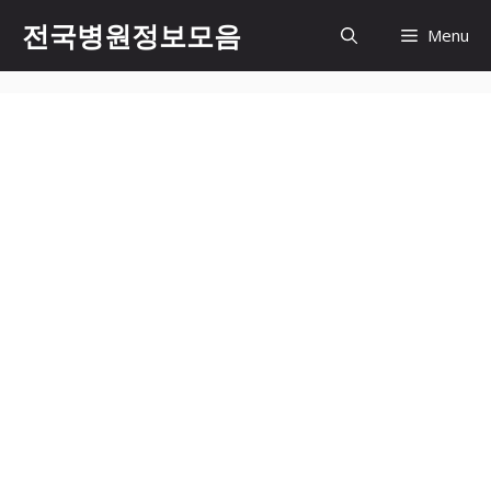
컨
전국병원정보모음
Menu
텐
츠
로
건
너
뛰
기