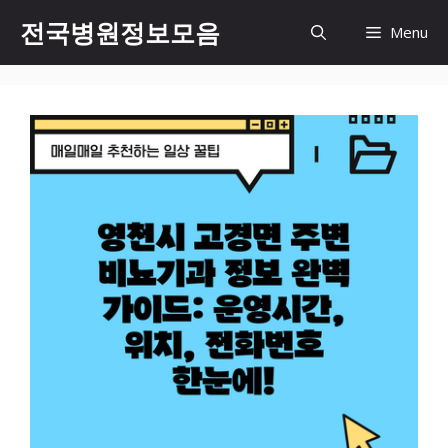
컨
전국병원정보모음
Menu
텐
츠
로
건
너
뛰
기