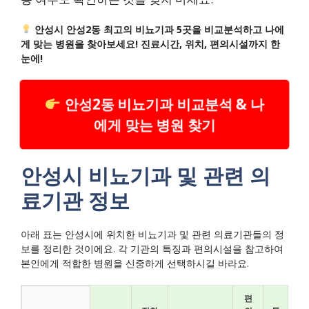
안성시 안성2동 최고의 비뇨기과 5곳을 비교분석하고 나에
게 맞는 병원을 찾아보세요! 진료시간, 위치, 편의시설까지 한
눈에!
안성2동 비뇨기과 비교분석 & 나
에게 맞는 병원 찾기
안성시 비뇨기과 및 관련 의
료기관 정보
아래 표는 안성시에 위치한 비뇨기과 및 관련 의료기관들의 정
보를 정리한 것이에요. 각 기관의 특징과 편의시설을 참고하여
본인에게 적합한 병원을 신중하게 선택하시길 바라요.
편