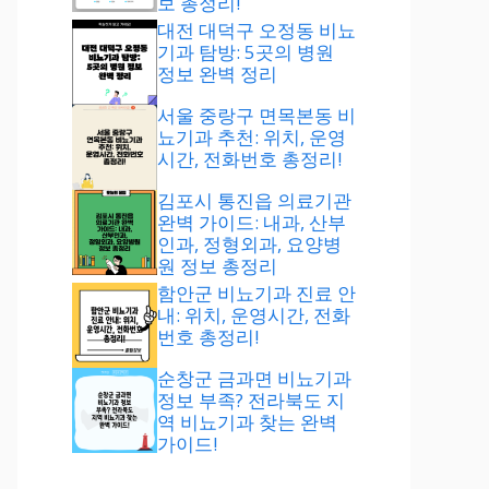
보 총정리!
대전 대덕구 오정동 비뇨
기과 탐방: 5곳의 병원
정보 완벽 정리
서울 중랑구 면목본동 비
뇨기과 추천: 위치, 운영
시간, 전화번호 총정리!
김포시 통진읍 의료기관
완벽 가이드: 내과, 산부
인과, 정형외과, 요양병
원 정보 총정리
함안군 비뇨기과 진료 안
내: 위치, 운영시간, 전화
번호 총정리!
순창군 금과면 비뇨기과
정보 부족? 전라북도 지
역 비뇨기과 찾는 완벽
가이드!