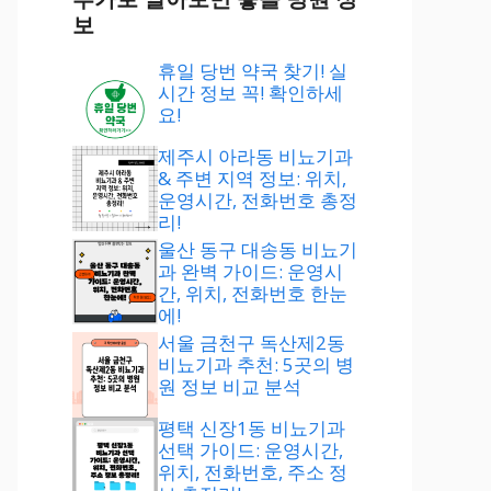
보
휴일 당번 약국 찾기! 실
시간 정보 꼭! 확인하세
요!
제주시 아라동 비뇨기과
& 주변 지역 정보: 위치,
운영시간, 전화번호 총정
리!
울산 동구 대송동 비뇨기
과 완벽 가이드: 운영시
간, 위치, 전화번호 한눈
에!
서울 금천구 독산제2동
비뇨기과 추천: 5곳의 병
원 정보 비교 분석
평택 신장1동 비뇨기과
선택 가이드: 운영시간,
위치, 전화번호, 주소 정