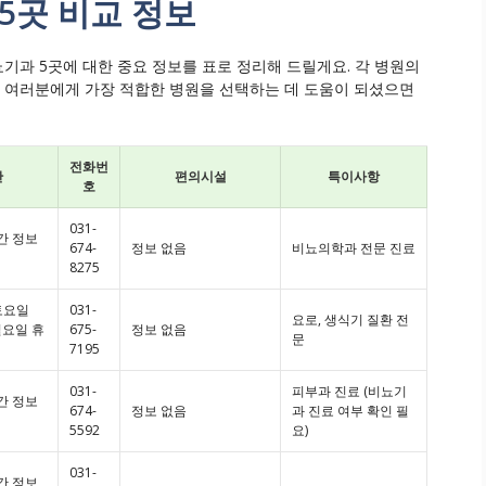
5곳 비교 정보
뇨기과 5곳에 대한 중요 정보를 표로 정리해 드릴게요. 각 병원의
, 여러분에게 가장 적합한 병원을 선택하는 데 도움이 되셨으면
전화번
간
편의시설
특이사항
호
031-
시간 정보
674-
정보 없음
비뇨의학과 전문 진료
8275
(토요일
031-
요로, 생식기 질환 전
 일요일 휴
675-
정보 없음
문
7195
031-
피부과 진료 (비뇨기
시간 정보
674-
정보 없음
과 진료 여부 확인 필
5592
요)
031-
시간 정보