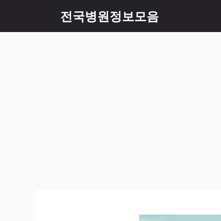
컨
전국병원정보모음
텐
츠
로
건
너
뛰
기