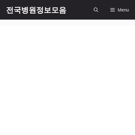
컨
전국병원정보모음
Menu
텐
츠
로
건
너
뛰
기