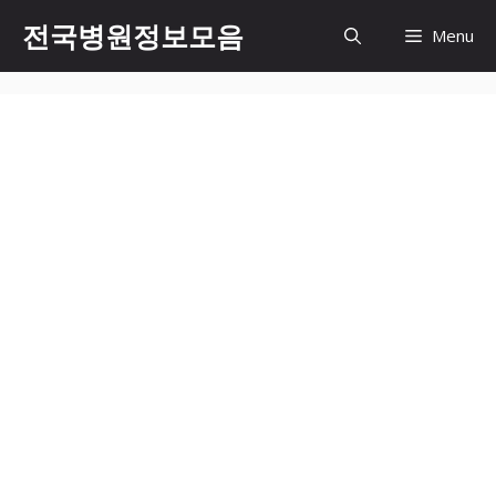
컨
전국병원정보모음
Menu
텐
츠
로
건
너
뛰
기