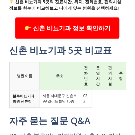
신촌 비뇨기과 5곳의 진료시간, 위치, 전화번호, 편의시설
정보를 한눈에 비교해보고 나에게 맞는 병원을 선택하세요!
신촌 비뇨기과 정보 확인하기
신촌 비뇨기과 5곳 비교표
전
운
편
화
영
의
특
병원 이름
주소
번
시
시
징
호
간
설
서울 서대문구 신촌로
02-
블루비뇨기과
99 엘리트빌딩 15층
3
의원 신촌점
자주 묻는 질문 Q&A