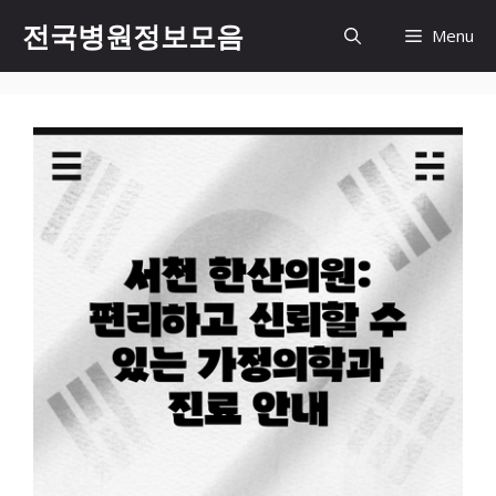
컨
전국병원정보모음
Menu
텐
츠
로
건
너
뛰
기