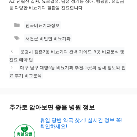
A3: 전립선 질환, 요로결석, 남성 성기능 장애, 방광염, 요실금
등 다양한 비뇨기과 질환을 진료합니다.
카
전국비뇨기과정보
테
태
서천군 비인면 비뇨기과
고
그
리
문경시 점촌2동 비뇨기과 완벽 가이드: 5곳 비교분석 및
진료 예약 팁
대구 남구 대명6동 비뇨기과 추천: 5곳의 상세 정보와 진
료 후기 비교분석
추가로 알아보면 좋을 병원 정보
휴일 당번 약국 찾기! 실시간 정보 꼭!
확인하세요!