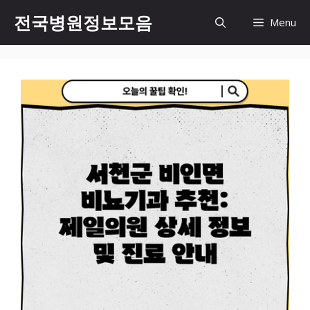
컨
전국병원정보모음
Menu
텐
츠
로
건
너
뛰
기