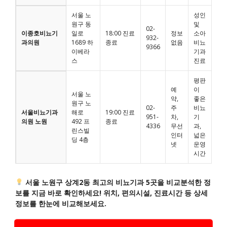
서울 노
성인
원구 동
및
02-
이종호비뇨기
일로
18:00 진료
정보
소아
932-
과의원
1689 하
종료
없음
비뇨
9366
이베라
기과
스
진료
평판
예
이
서울 노
약,
좋은
원구 노
02-
주
비뇨
서울비뇨기과
해로
19:00 진료
951-
차,
기
의원 노원
492 프
종료
4336
무선
과,
린스빌
인터
넓은
딩 4층
넷
운영
시간
서울 노원구 상계2동 최고의 비뇨기과 5곳을 비교분석한 정
보를 지금 바로 확인하세요! 위치, 편의시설, 진료시간 등 상세
정보를 한눈에 비교해보세요.