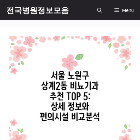
컨
전국병원정보모음
Menu
텐
츠
로
건
너
뛰
기