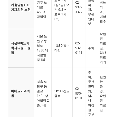
오후 5시
발렛
원구 노
02-
비뇨
키움남성비뇨
(월~금), 오
파
해로
937-
기
기과의원 노원
전 9시 ~
킹,
480 조
3377
과,
오후 1시
무선
광빌딩
예약
(토)
인터
필수
넷
숙련
서울 노
된
원구 동
서울N비뇨의
02-
의료
일로
18:30 접수
학과의원 노원
932-
주차
진,
1380 메
마감
점
9111
첨단
디칼빌
의료
딩 6층
기기
주
차,
편안
서울 노
무선
한
원구 동
인터
환
02-
어비뇨기과의
일로
18:00 진료
넷,
경,
930-
원
1401 상
종료
남/
숙련
0131
아빌딩 2
녀
된
층, 3층
화장
의료
실
진
구분