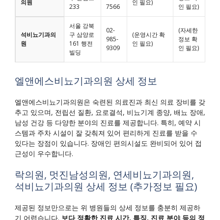
의원
인 필요)
233
7566
인 필요)
서울 강북
02-
(자세한
석비뇨기과의
구 삼양로
(운영시간 확
985-
정보 확
원
161 행전
인 필요)
9309
인 필요)
빌딩
엘앤에스비뇨기과의원 상세 정보
엘앤에스비뇨기과의원은 숙련된 의료진과 최신 의료 장비를 갖
추고 있으며, 전립선 질환, 요로결석, 비뇨기계 종양, 배뇨 장애,
남성 건강 등 다양한 분야의 진료를 제공합니다. 특히, 예약 시
스템과 주차 시설이 잘 갖춰져 있어 편리하게 진료를 받을 수
있다는 장점이 있습니다. 장애인 편의시설도 완비되어 있어 접
근성이 우수합니다.
락의원, 멋진남성의원, 연세비뇨기과의원,
석비뇨기과의원 상세 정보 (추가정보 필요)
제공된 정보만으로는 위 병원들의 상세 정보를 충분히 제공하
기 어렵습니다.
보다 정확한 진료 시간, 특징, 진료 분야 등의 정