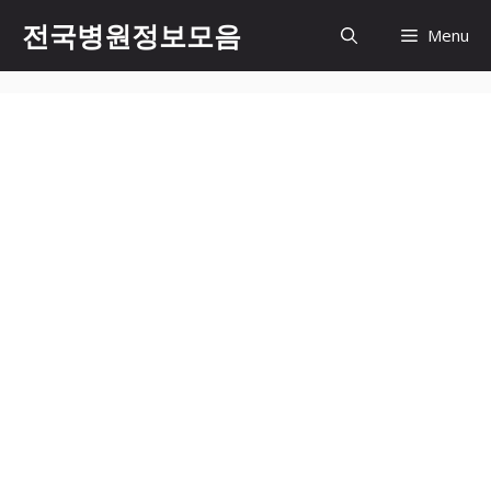
컨
전국병원정보모음
Menu
텐
츠
로
건
너
뛰
기