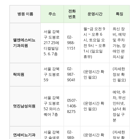
전화
병원 이름
주소
운영시간
특징
번호
월~금 오전 9
최신 장
서울 강북
시 ~ 오후 6
비, 예약
구 도봉로
02-
엘앤에스비뇨
시, 토요일 오
및 주차
217 25메
988-
기과의원
전 9시 ~ 오후
가능, 장
디컬빌딩
1151
1시 (일요일
애인 편
5. 6. 7층
휴무)
의시설
서울 강북
02-
(자세한
(운영시간 확
락의원
구 도봉로
987-
정보 확
인 필요)
59
9041
인 필요)
예약, 주
서울 강북
차, 무선
0507-
구 도봉로
(운영시간 확
인터넷,
멋진남성의원
1408-
52 와이스
인 필요)
남/녀 화
8275
퀘어 7층
장실 구
분
서울 강북
02-
(자세한
연세비뇨기과
(운영시간 확
구 솔샘로
989-
정보 확