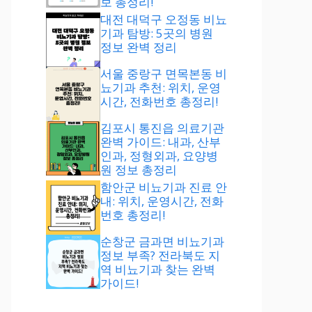
보 총정리!
대전 대덕구 오정동 비뇨
기과 탐방: 5곳의 병원
정보 완벽 정리
서울 중랑구 면목본동 비
뇨기과 추천: 위치, 운영
시간, 전화번호 총정리!
김포시 통진읍 의료기관
완벽 가이드: 내과, 산부
인과, 정형외과, 요양병
원 정보 총정리
함안군 비뇨기과 진료 안
내: 위치, 운영시간, 전화
번호 총정리!
순창군 금과면 비뇨기과
정보 부족? 전라북도 지
역 비뇨기과 찾는 완벽
가이드!