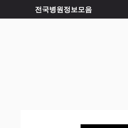
컨
전국병원정보모음
텐
츠
로
건
너
뛰
기