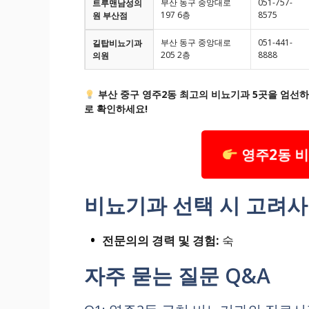
부산 동구 중앙대로
051-757-
트루맨남성의
197 6층
8575
원 부산점
부산 동구 중앙대로
051-441-
길탑비뇨기과
205 2층
8888
의원
부산 중구 영주2동 최고의 비뇨기과 5곳을 엄선하
로 확인하세요!
영주2동 비
비뇨기과 선택 시 고려
전문의의 경력 및 경험:
숙
자주 묻는 질문 Q&A