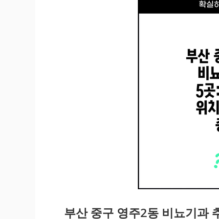
부산 중구 영주2동 비뇨기과 추