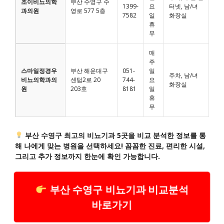
조이비뇨의학
부산 수영구 수
1399-
요
터넷, 남/녀
과의원
영로 577 5층
7582
일
화장실
휴
무
매
주
스마일정경우
부산 해운대구
051-
일
주차, 남/녀
비뇨의학과의
센텀2로 20
744-
요
화장실
원
203호
8181
일
휴
무
부산 수영구 최고의 비뇨기과 5곳을 비교 분석한 정보를 통
해 나에게 맞는 병원을 선택하세요! 꼼꼼한 진료, 편리한 시설,
그리고 추가 정보까지 한눈에 확인 가능합니다.
부산 수영구 비뇨기과 비교분석
바로가기