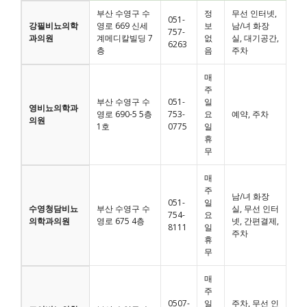
부산 수영구 수
정
무선 인터넷,
051-
강필비뇨의학
영로 669 신세
보
남/녀 화장
757-
과의원
계메디칼빌딩 7
없
실, 대기공간,
6263
층
음
주차
매
주
부산 수영구 수
051-
일
영비뇨의학과
영로 690-5 5층
753-
요
예약, 주차
의원
1호
0775
일
휴
무
매
주
남/녀 화장
051-
일
수영청담비뇨
부산 수영구 수
실, 무선 인터
754-
요
의학과의원
영로 675 4층
넷, 간편결제,
8111
일
주차
휴
무
매
주
0507-
일
주차, 무선 인