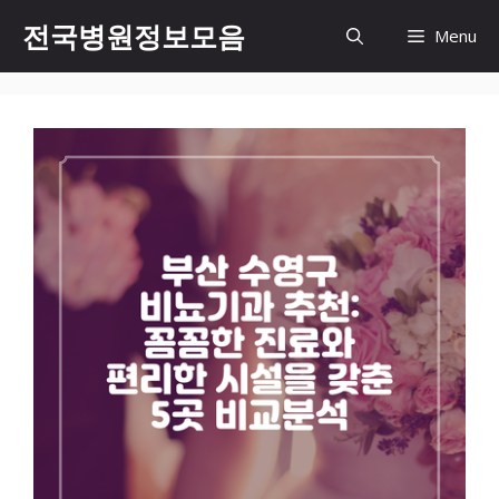
컨
전국병원정보모음
Menu
텐
츠
로
건
너
뛰
기