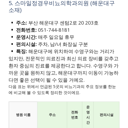
5. 스마일정경우비뇨의학과의원 (해운대구
소재)
주소:
부산 해운대구 센텀2로 20 203호
전화번호:
051-744-8181
운영시간:
매주 일요일 휴무
편의시설:
주차, 남/녀 화장실 구분
특징:
해운대구에 위치하여 수영구와는 거리가
있지만, 전문적인 의료진과 최신 의료 장비를 갖추고
환자 중심의 진료를 제공한다고 합니다. 수영구와 가
까운 곳을 원하지 않고, 해운대구까지 이동이 가능하
다면 좋은 선택이 될 수 있을 거예요.
다음 표는 위에서 언급된 5곳의 비뇨기과의 주요 정보를 한눈
에 비교해 볼 수 있도록 정리한 것이에요.
운
전화
영
병원 이름
주소
편의시설
번호
시
간