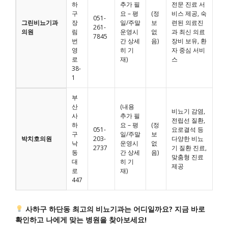
하
추가 필
전문 진료 서
구
요 – 평
(정
비스 제공, 숙
051-
그린비뇨기과
장
일/주말
보
련된 의료진
261-
의원
림
운영시
없
과 최신 의료
7845
번
간 상세
음)
장비 보유, 환
영
히 기
자 중심 서비
로
재)
스
38-
1
부
산
(내용
비뇨기 감염,
사
추가 필
전립선 질환,
하
요 – 평
(정
051-
요로결석 등
구
일/주말
보
박치호의원
203-
다양한 비뇨
낙
운영시
없
2737
기 질환 진료,
동
간 상세
음)
맞춤형 진료
대
히 기
제공
로
재)
447
사하구 하단동 최고의 비뇨기과는 어디일까요? 지금 바로
확인하고 나에게 맞는 병원을 찾아보세요!