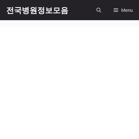
컨
전국병원정보모음
Menu
텐
츠
로
건
너
뛰
기