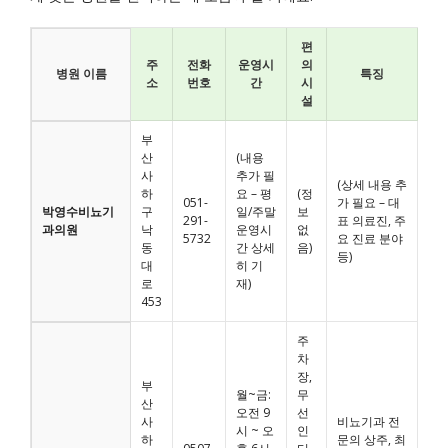
편
주
전화
운영시
의
병원 이름
특징
소
번호
간
시
설
부
산
(내용
사
추가 필
(상세 내용 추
하
요 – 평
(정
051-
가 필요 – 대
박영수비뇨기
구
일/주말
보
291-
표 의료진, 주
과의원
낙
운영시
없
5732
요 진료 분야
동
간 상세
음)
등)
대
히 기
로
재)
453
주
차
장,
부
월~금:
무
산
오전 9
선
사
비뇨기과 전
시 ~ 오
인
하
문의 상주, 최