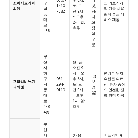
0507-
후 6시,
터
조이비뇨기과
구
신 의료기기
1410-
토: 오
넷,
의원
낙
및 기술 사용,
7582
전 9시
남/
동
환자 중심 서
~ 오후
녀
대
비스 제공
2시, 일:
화
로
휴무
장
438
실
구
분
부
산
월~금:
사
오전 9
하
시 ~ 오
편리한 위치,
(정
구
051-
후 6시,
숙련된 의료
프라임비뇨기
보
낙
294-
토: 오
진, 환자 중심
과의원
없
동
9119
전 9시
의 안전한 진
음)
대
~ 오후
료 환경 제공
로
1시, 일:
448
휴무
4층
부
산
사
(내용
비뇨의학과