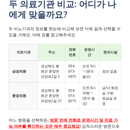
두 의료기관 비교: 어디가 나
에게 맞을까요?
두 비뇨기과의 정보를 한눈에 비교해 보면 더욱 쉽게 선택할 수
있을 거예요. 아래 표를 참고해주세요.
전화
운영시
의료기관
주소
편의시설
번호
간
경상북도 봉
054-
오전 9시
삼성의원
화군 춘양면
673-
~ (문의
정보 없음
의양로2길 5
0475
필요)
오전 8시
남/녀 화장
경상북도 봉
054-
30분 ~
실 구분,
중앙의원
화군 춘양면
673-
(문의 필
응급실 운
의양로2길 37
8275
요)
영
어느 병원을 선택하든,
방문 전에 전화로 운영시간 및 진료 가
능 여부를 확인하는 것은 매우 중요해요!
갑작스러운 방문으로