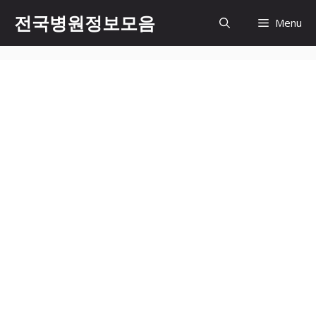
컨
전국병원정보모음
Menu
텐
츠
로
건
너
뛰
기