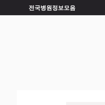
컨
전국병원정보모음
텐
츠
로
건
너
뛰
기