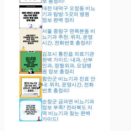
보 총정리!
대전 대덕구 오정동 비뇨
기과 탐방: 5곳의 병원
정보 완벽 정리
서울 중랑구 면목본동 비
뇨기과 추천: 위치, 운영
시간, 전화번호 총정리!
김포시 통진읍 의료기관
완벽 가이드: 내과, 산부
인과, 정형외과, 요양병
원 정보 총정리
함안군 비뇨기과 진료 안
내: 위치, 운영시간, 전화
번호 총정리!
순창군 금과면 비뇨기과
정보 부족? 전라북도 지
역 비뇨기과 찾는 완벽
가이드!