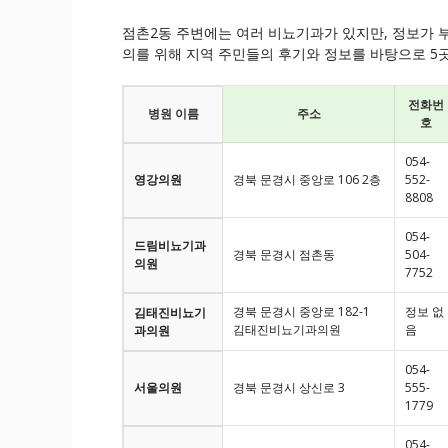
점촌2동 주변에는 여러 비뇨기과가 있지만, 정보가 
의를 위해 지역 주민들의 후기와 정보를 바탕으로 5
전화번
병원 이름
주소
호
054-
영강의원
경북 문경시 중앙로 106 2층
552-
8808
054-
드림비뇨기과
경북 문경시 점촌동
504-
의원
7752
경북 문경시 중앙로 182-1
정보 없
김태진비뇨기
김태진비뇨기과의원
음
과의원
054-
서울의원
경북 문경시 상신로 3
555-
1779
054-