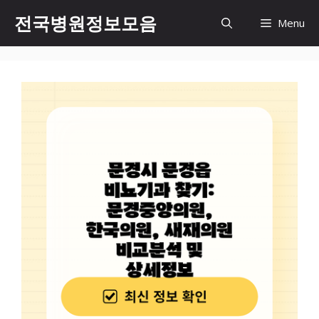
컨
전국병원정보모음
Menu
텐
츠
로
건
너
뛰
기