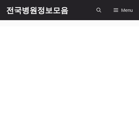
컨
전국병원정보모음
Menu
텐
츠
로
건
너
뛰
기