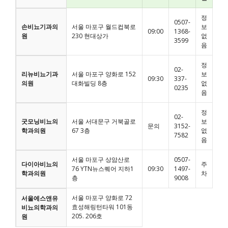
정
0507-
손비뇨기과의
서울 마포구 월드컵북로
보
09:00
1368-
원
230 현대상가
없
3599
음
정
02-
리뉴비뇨기과
서울 마포구 양화로 152
보
09:30
337-
의원
대화빌딩 8층
없
0235
음
정
02-
굿모닝비뇨의
서울 서대문구 거북골로
보
문의
3152-
학과의원
67 3층
없
7582
음
서울 마포구 상암산로
0507-
다이아비뇨의
주
76 YTN뉴스퀘어 지하1
09:30
1497-
학과의원
차
층
9008
서울 마포구 양화로 72
서울에스앤유
효성해링턴타워 101동
비뇨의학과의
205. 206호
원