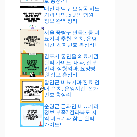
보 총정리!
대전 대덕구 오정동 비뇨
기과 탐방: 5곳의 병원
정보 완벽 정리
서울 중랑구 면목본동 비
뇨기과 추천: 위치, 운영
시간, 전화번호 총정리!
김포시 통진읍 의료기관
완벽 가이드: 내과, 산부
인과, 정형외과, 요양병
원 정보 총정리
함안군 비뇨기과 진료 안
내: 위치, 운영시간, 전화
번호 총정리!
순창군 금과면 비뇨기과
정보 부족? 전라북도 지
역 비뇨기과 찾는 완벽
가이드!