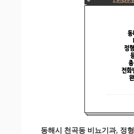
동해시 천곡동 비뇨기과, 정형