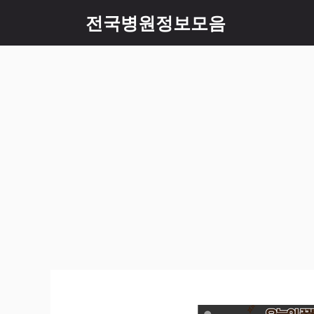
컨
전국병원정보모음
텐
츠
로
건
너
뛰
기