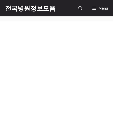
컨
전국병원정보모음
Menu
텐
츠
로
건
너
뛰
기