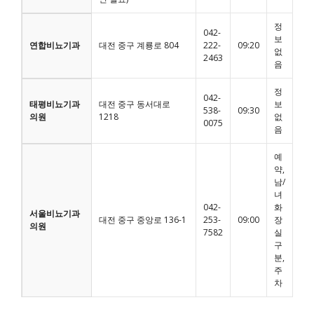
정
042-
보
연합비뇨기과
대전 중구 계룡로 804
222-
09:20
없
2463
음
정
042-
태평비뇨기과
대전 중구 동서대로
보
538-
09:30
의원
1218
없
0075
음
예
약,
남/
녀
042-
화
서울비뇨기과
대전 중구 중앙로 136-1
253-
09:00
장
의원
7582
실
구
분,
주
차