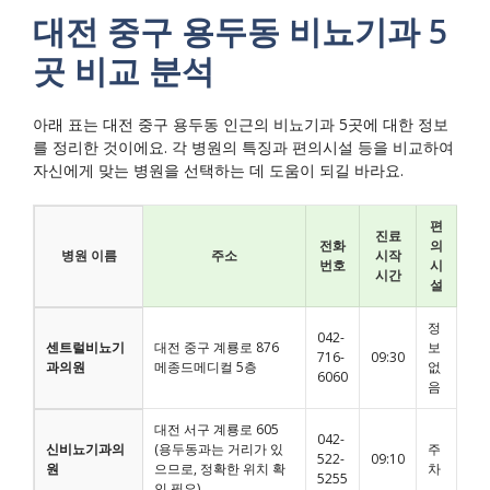
대전 중구 용두동 비뇨기과 5
곳 비교 분석
아래 표는 대전 중구 용두동 인근의 비뇨기과 5곳에 대한 정보
를 정리한 것이에요. 각 병원의 특징과 편의시설 등을 비교하여
자신에게 맞는 병원을 선택하는 데 도움이 되길 바라요.
편
진료
전화
의
병원 이름
주소
시작
번호
시
시간
설
정
042-
센트럴비뇨기
대전 중구 계룡로 876
보
716-
09:30
과의원
메종드메디컬 5층
없
6060
음
대전 서구 계룡로 605
042-
신비뇨기과의
(용두동과는 거리가 있
주
522-
09:10
원
으므로, 정확한 위치 확
차
5255
인 필요)