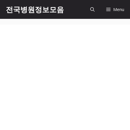
컨
전국병원정보모음
Menu
텐
츠
로
건
너
뛰
기