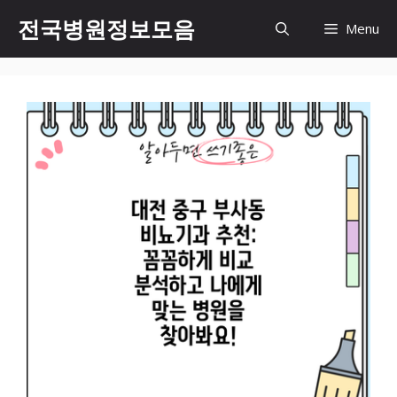
컨
전국병원정보모음
Menu
텐
츠
로
건
너
뛰
기