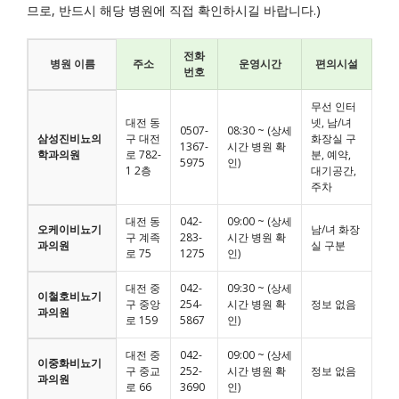
므로, 반드시 해당 병원에 직접 확인하시길 바랍니다.)
전화
병원 이름
주소
운영시간
편의시설
번호
무선 인터
대전 동
넷, 남/녀
0507-
08:30 ~ (상세
삼성진비뇨의
구 대전
화장실 구
1367-
시간 병원 확
학과의원
로 782-
분, 예약,
5975
인)
1 2층
대기공간,
주차
대전 동
042-
09:00 ~ (상세
오케이비뇨기
남/녀 화장
구 계족
283-
시간 병원 확
과의원
실 구분
로 75
1275
인)
대전 중
042-
09:30 ~ (상세
이철호비뇨기
구 중앙
254-
시간 병원 확
정보 없음
과의원
로 159
5867
인)
대전 중
042-
09:00 ~ (상세
이중화비뇨기
구 중교
252-
시간 병원 확
정보 없음
과의원
로 66
3690
인)