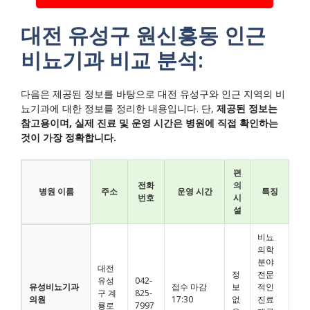
대전 유성구 원신흥동 인근
비뇨기과 비교 분석:
다음은 제공된 정보를 바탕으로 대전 유성구와 인근 지역의 비
뇨기과에 대한 정보를 정리한 내용입니다. 단,
제공된 정보는
참고용이며, 실제 진료 및 운영 시간은 병원에 직접 확인하는
것이 가장 정확합니다.
편
전화
의
병원 이름
주소
운영 시간
특징
번호
시
설
비뇨
의학
분야
대전
정
전문
유성
042-
유성비뇨기과
접수 마감
보
적인
구 계
825-
의원
17:30
없
진료
룡로
7997