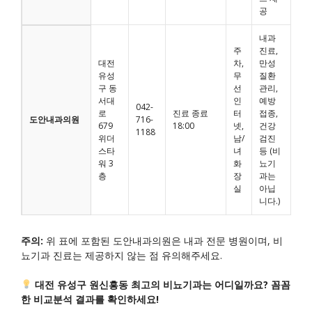
공
내과
주
진료,
대전
차,
만성
유성
무
질환
구 동
선
관리,
서대
인
예방
042-
로
진료 종료
터
접종,
도안내과의원
716-
679
18:00
넷,
건강
1188
위더
남/
검진
스타
녀
등 (비
워 3
화
뇨기
층
장
과는
실
아닙
니다.)
주의:
위 표에 포함된 도안내과의원은 내과 전문 병원이며, 비
뇨기과 진료는 제공하지 않는 점 유의해주세요.
대전 유성구 원신흥동 최고의 비뇨기과는 어디일까요? 꼼꼼
한 비교분석 결과를 확인하세요!