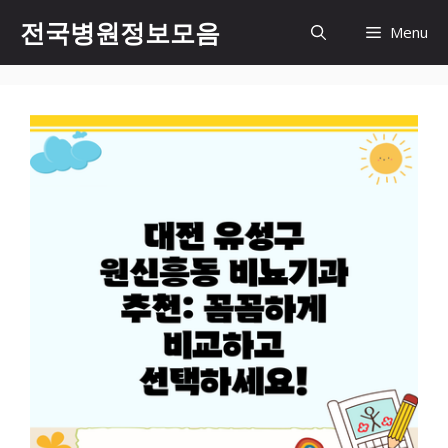
컨
전국병원정보모음
Menu
텐
츠
로
건
너
뛰
기