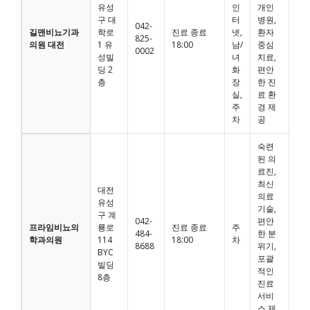
유성
인
개인
구 대
터
병원,
042-
길맨비뇨기과
학로
진료 종료
넷,
환자
825-
의원 대전
1 유
18:00
남/
중심
0002
성빌
녀
치료,
딩 2
화
편안
층
장
한 진
실,
료 환
주
경 제
차
공
숙련
된 의
료진,
최신
대전
의료
유성
기술,
구 계
042-
편안
프라임비뇨의
룡로
진료 종료
주
484-
한 분
학과의원
114
18:00
차
8688
위기,
BYC
포괄
빌딩
적인
8층
진료
서비
스 제