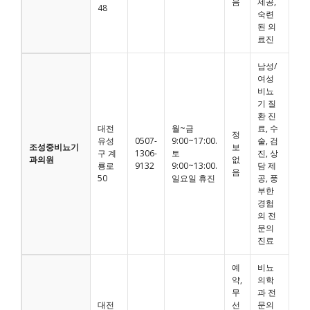
음
제공,
48
숙련
된 의
료진
남성/
여성
비뇨
기 질
환 진
대전
월~금
료, 수
정
유성
0507-
9:00~17:00.
술, 검
조성중비뇨기
보
구 계
1306-
토
진, 상
과의원
없
룡로
9132
9:00~13:00.
담 제
음
50
일요일 휴진
공, 풍
부한
경험
의 전
문의
진료
예
비뇨
약,
의학
무
과 전
대전
선
문의