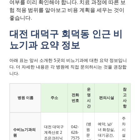
여부를 미리 확인해야 합니다. 치료 과정에 따른 보
험 적용 범위를 알아보고 비용 계획을 세우는 것이
좋습니다.
대전 대덕구 회덕동 인근 비
뇨기과 요약 정보
아래 표는 앞서 소개한 5곳의 비뇨기과에 대한 요약 정보입니
다. 더 자세한 내용은 각 병원에 직접 문의하시는 것을 권장합
니다.
운
참
전화
영
고
병원 이름
주소
편의시설
번호
시
사
간
항
주
(병
예약, 남/
차
대전 대덕구
042-
수비뇨기과의
원
녀 화장실,
시
계족산로 2
628-
원
문
대기공간,
설
조은크리닉
7575