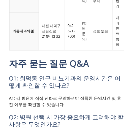
의)
주차
편
리
내
(병
과
대전 대덕구
042-
원
진
와동내과의원
신탄진로
621-
정보 없음
문
료
218번길 32
7001
의)
병
행
자주 묻는 질문 Q&A
Q1: 회덕동 인근 비뇨기과의 운영시간은 어
떻게 확인할 수 있나요?
A1: 각 병원에 직접 전화로 문의하셔야 정확한 운영시간 및 휴
진 여부를 확인할 수 있습니다.
Q2: 병원 선택 시 가장 중요하게 고려해야 할
사항은 무엇인가요?