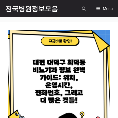
컨
전국병원정보모음
Menu
텐
츠
로
건
너
뛰
기