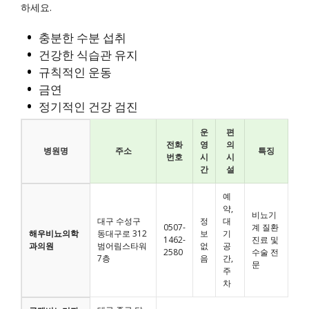
하세요.
충분한 수분 섭취
건강한 식습관 유지
규칙적인 운동
금연
정기적인 건강 검진
운
편
전화
영
의
병원명
주소
특징
번호
시
시
간
설
예
약,
비뇨기
대구 수성구
정
대
0507-
계 질환
해우비뇨의학
동대구로 312
보
기
1462-
진료 및
과의원
범어림스타워
없
공
2580
수술 전
7층
음
간,
문
주
차