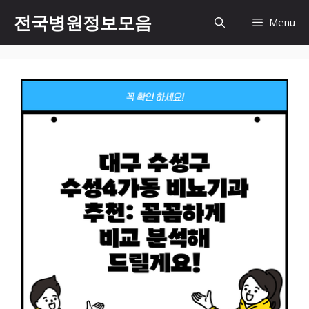
컨
전국병원정보모음
Menu
텐
츠
로
건
너
뛰
기