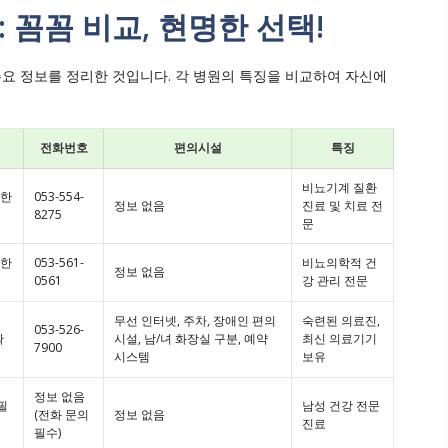
 꼼꼼 비교, 현명한 선택!
주요 정보를 정리한 것입니다. 각 병원의 특징을 비교하여 자신에
전화번호
편의시설
특징
비뇨기계 질환
세한
053-554-
정보 없음
진료 및 치료 전
8275
문
세한
053-561-
비뇨의학적 건
정보 없음
0561
강 관리 전문
무선 인터넷, 주차, 장애인 편의
숙련된 의료진,
053-526-
확
시설, 남/녀 화장실 구분, 예약
최신 의료기기
7900
시스템
보유
정보 없음
필
남성 건강 전문
(전화 문의
정보 없음
진료
필수)