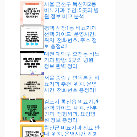
서울 금천구 독산제2동
비뇨기과 추천: 5곳의 병
원 정보 비교 분석
평택 신장1동 비뇨기과
선택 가이드: 운영시간,
위치, 전화번호, 주소 정
보 총정리!
대전 대덕구 오정동 비뇨
기과 탐방: 5곳의 병원
정보 완벽 정리
서울 중랑구 면목본동 비
뇨기과 추천: 위치, 운영
시간, 전화번호 총정리!
김포시 통진읍 의료기관
완벽 가이드: 내과, 산부
인과, 정형외과, 요양병
원 정보 총정리
함안군 비뇨기과 진료 안
내: 위치, 운영시간, 전화