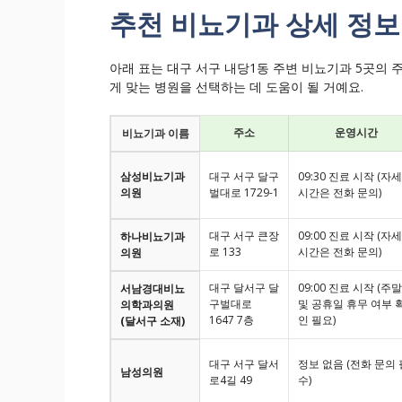
추천 비뇨기과 상세 정보:
아래 표는 대구 서구 내당1동 주변 비뇨기과 5곳의 
게 맞는 병원을 선택하는 데 도움이 될 거예요.
주소
운영시간
비뇨기과 이름
삼성비뇨기과
대구 서구 달구
09:30 진료 시작 (자
의원
벌대로 1729-1
시간은 전화 문의)
대구 서구 큰장
09:00 진료 시작 (자
하나비뇨기과
로 133
시간은 전화 문의)
의원
대구 달서구 달
09:00 진료 시작 (주말
서남경대비뇨
구벌대로
및 공휴일 휴무 여부 
의학과의원
1647 7층
인 필요)
(달서구 소재)
대구 서구 달서
정보 없음 (전화 문의 
남성의원
로4길 49
수)