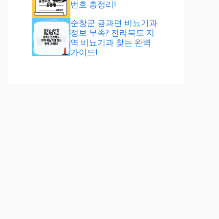
번호 총정리!
순창군 금과면 비뇨기과
정보 부족? 전라북도 지
역 비뇨기과 찾는 완벽
가이드!