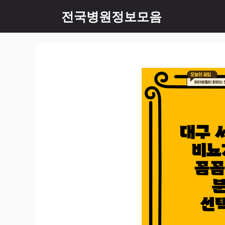
컨
전국병원정보모음
텐
츠
로
건
너
뛰
기