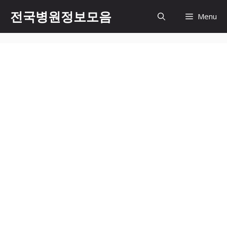
컨
전국병원정보모음
Menu
텐
츠
로
건
너
뛰
기