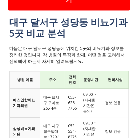
대구 달서구 성당동 비뇨기과
5곳 비교 분석
다음은 대구 달서구 성당동에 위치한 5곳의 비뇨기과 정보를
정리한 것입니다. 각 병원의 특징과 함께, 어떤 점을 고려해서
선택해야 하는지 자세히 알려드릴게요.
전화
병원 이름
주소
운영시간
편의시설
번호
09:00 ~
대구 달서
053-
예스연합비뇨
(자세한
구 구마로
626-
정보 없음
기과의원
시간은
265 4층
7766
문의)
09:30 ~
대구 서구
053-
삼성비뇨기과
(자세한
달구벌대
554-
정보 없음
의원
시간은
로 1729-1
8275