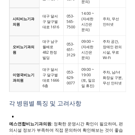
문의)
14:00 ~
대구 달서
053-
시티비뇨기과
(자세한
주차, 무선
구 달구벌
565-
의원
시간은
인터넷
대로 1616
7500
문의)
대구 남구
09:00 ~
주차 공간,
053-
오비뇨기과의
월배로
(자세한
장애인 편의
651-
원
482 한정
시간은
시설, 무료
3129
빌딩
문의)
Wi-Fi
대구 달서
09:00 ~
053-
주차, 남/녀
이영국비뇨기
구 달구벌
19:00
629-
화장실 구분,
과의원
대로 1666
(토, 일요
0077
무선 인터넷
6층
일 휴진)
각 병원별 특징 및 고려사항
예스연합비뇨기과의원:
정확한 운영시간 확인이 필요하며, 편
의시설 정보가 부족하여 직접 문의하여 확인해보는 것이 좋습