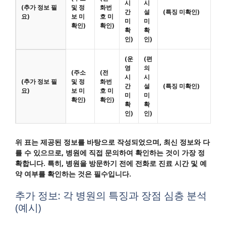
시
시
(추가 정보 필
및 정
화번
간
설
(특징 미확인)
요)
보 미
호 미
미
미
확인)
확인)
확
확
인)
인)
(운
(편
영
의
(주소
(전
시
시
(추가 정보 필
및 정
화번
간
설
(특징 미확인)
요)
보 미
호 미
미
미
확인)
확인)
확
확
인)
인)
위 표는 제공된 정보를 바탕으로 작성되었으며, 최신 정보와 다
를 수 있으므로, 병원에 직접 문의하여 확인하는 것이 가장 정
확합니다.
특히, 병원을 방문하기 전에 전화로 진료 시간 및 예
약 여부를 확인하는 것은 필수입니다.
추가 정보: 각 병원의 특징과 장점 심층 분석
(예시)