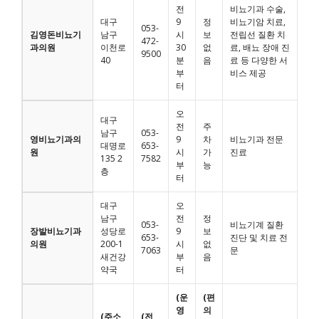
전
비뇨기과 수술,
대구
9
정
비뇨기암 치료,
053-
김영돈비뇨기
남구
시
보
전립선 질환 치
472-
과의원
이천로
30
없
료, 배뇨 장애 진
9500
40
분
음
료 등 다양한 서
부
비스 제공
터
오
대구
전
주
남구
053-
영비뇨기과의
9
차
비뇨기과 전문
대명로
653-
원
시
가
진료
135 2
7582
부
능
층
터
대구
오
남구
전
정
053-
비뇨기계 질환
장발비뇨기과
성당로
9
보
653-
진단 및 치료 전
의원
200-1
시
없
7063
문
새건강
부
음
약국
터
(운
(편
영
의
(주소
(전