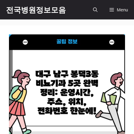
컨
전국병원정보모음
Menu
텐
츠
로
건
너
뛰
기