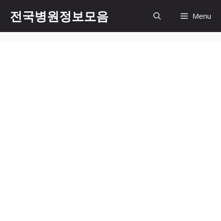
컨
전국병원정보모음
Menu
텐
츠
로
건
너
뛰
기