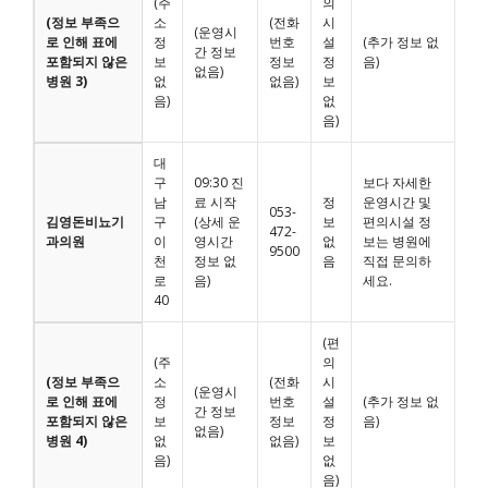
(주
의
(정보 부족으
소
(전화
시
(운영시
로 인해 표에
정
번호
설
(추가 정보 없
간 정보
포함되지 않은
보
정보
정
음)
없음)
병원 3)
없
없음)
보
음)
없
음)
대
구
09:30 진
보다 자세한
남
료 시작
정
운영시간 및
053-
김영돈비뇨기
구
(상세 운
보
편의시설 정
472-
과의원
이
영시간
없
보는 병원에
9500
천
정보 없
음
직접 문의하
로
음)
세요.
40
(편
(주
의
(정보 부족으
소
(전화
시
(운영시
로 인해 표에
정
번호
설
(추가 정보 없
간 정보
포함되지 않은
보
정보
정
음)
없음)
병원 4)
없
없음)
보
음)
없
음)