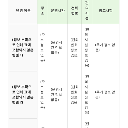
편
주
전화
의
병원 이름
운영시간
참고사항
소
번호
시
설
(편
(주
의
(정보 부족으
소
(전화
시
(운영시
로 인해 표에
정
번호
설
(추가 정보 없
간 정보
포함되지 않은
보
정보
정
음)
없음)
병원 1)
없
없음)
보
음)
없
음)
(편
(주
의
(정보 부족으
소
(전화
시
(운영시
로 인해 표에
정
번호
설
(추가 정보 없
간 정보
포함되지 않은
보
정보
정
음)
없음)
병원 2)
없
없음)
보
음)
없
음)
(편