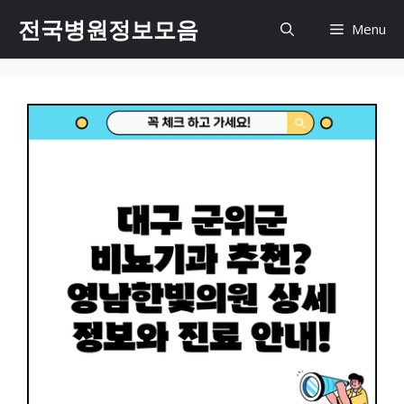
컨
전국병원정보모음
Menu
텐
츠
로
건
너
뛰
기